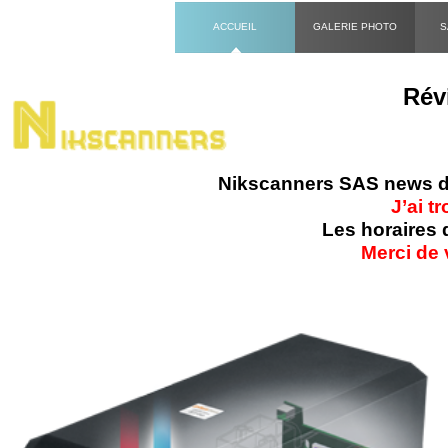
ACCUEIL
GALERIE PHOTO
S
Révi
Nikscanners SAS news du
J’ai t
Les horaires 
Merci de 