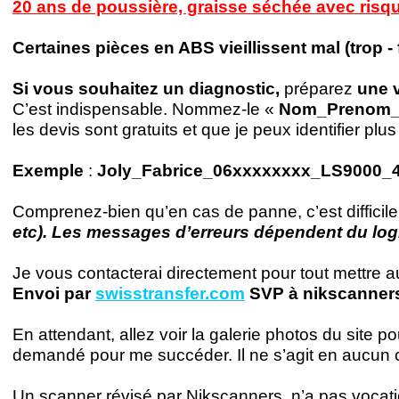
20 ans de poussière, graisse séchée avec risq
Certaines pièces en ABS vieillissent mal (trop -
Si vous souhaitez un diagnostic,
préparez
une v
C’est indispensable. Nommez-
le «
Nom_Prenom_Te
les devis sont gratuits et que je peux identifier p
Exemple
:
Joly_Fabrice_06xxxxxxxx_LS9000_
Comprenez-
bien qu’en cas de panne, c’est difficil
etc). Les messages d’erreurs dépendent du logi
Je vous contacterai directement pour tout mettre au
Envoi par
swisstransfer.com
SVP à nikscanner
En attendant, allez voir la galerie photos du site po
demandé pour me succéder. Il ne s’agit en aucun ca
Un scanner révisé par Nikscanners, n’a pas vocatio